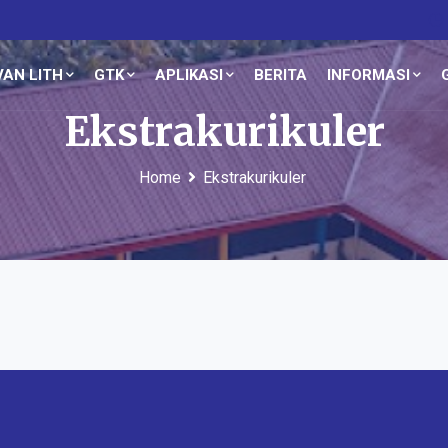
AN LITH
GTK
APLIKASI
BERITA
INFORMASI
Ekstrakurikuler
Home
Ekstrakurikuler