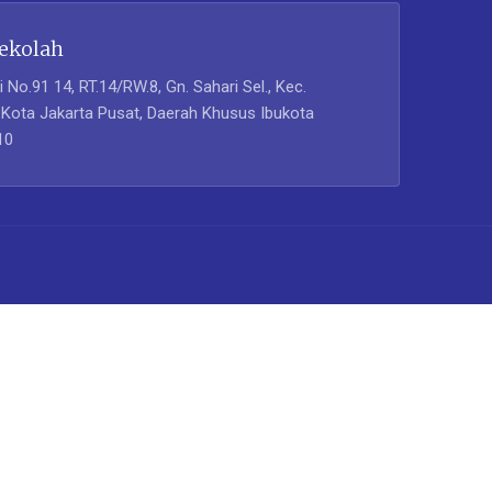
ekolah
i No.91 14, RT.14/RW.8, Gn. Sahari Sel., Kec.
Kota Jakarta Pusat, Daerah Khusus Ibukota
10